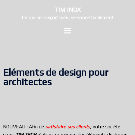
TIM INOX
Ce qui se conçoit bien, se soude facilement
Eléments de design pour
architectes
NOUVEAU : Afin de
satisfaire ses clients
, notre société
sœur
TIM TECH
réalise sur mesure des éléments de design.