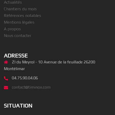
Actualités
Chantiers du mois
Références notables
Mentions légales
A propos
Nous contacter
ADRESSE
ZI du Meyrol - 10 Avenue de la feuillade 26200
Montélimar
04.75.90.04.06
contact@timinox.com
SITUATION