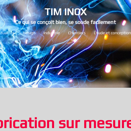
TIM INOX
Ce qui se conçoit bien, se soude facilement
tualités
Design
Industrie
Chantiers
Étude et conception
rication sur mesur